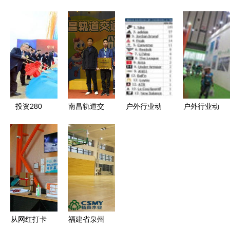
少年报告揭
觉营销与运
兼备，凌超
亚运倒计
示 国际象
动项目经营
健步鞋加盟
时，钱投·
棋如何助力
的双轮驱动
开启银发经
钱唐健身工
孩子智力开
战略
济新蓝海，
场 打造全
发与潜能发
圆您创业梦
民健身新地
掘
想
标，积极助
力运动热潮
投资280
南昌轨道交
户外行业动
户外行业动
亿！双鱼岛
通集团首届
态 品牌策
态 品牌、
启动全岛开
职工运动会
略调整、渠
渠道与运动
发，打造世
圆满结束
道革新与运
项目经营新
界级心动坐
运动项目经
动项目经营
趋势
标与运动天
营显活力，
新趋势
堂
企业文化谱
新篇
从网红打卡
福建省泉州