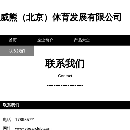
威熊（北京）体育发展有限公司
首页
企业简介
产品大全
联系我们
企业信息
访客留言
联系我们
Contact
----------------
联系我们
电话：1789557**
网址：
www.vbearclub.com