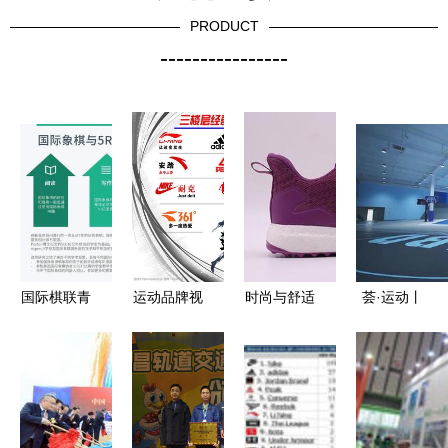
PRODUCT
----------------
国际棋联青
运动品牌视
时尚与舒适
荟·运动丨
少年报告揭
觉营销与运
兼备，凌超
亚运倒计
示 国际象
动项目经营
健步鞋加盟
时，钱投·
棋如何助力
的双轮驱动
开启银发经
钱唐健身工
孩子智力开
战略
济新蓝海，
场 打造全
发与潜能发
圆您创业梦
民健身新地