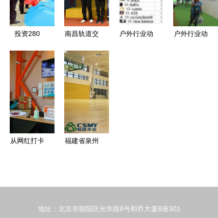
掘
想
标，积极助
力运动热潮
投资280
南昌轨道交
户外行业动
户外行业动
亿！双鱼岛
通集团首届
态 品牌策
态 品牌、
启动全岛开
职工运动会
略调整、渠
渠道与运动
发，打造世
圆满结束
道革新与运
项目经营新
界级心动坐
运动项目经
动项目经营
趋势
标与运动天
营显活力，
新趋势
堂
企业文化谱
新篇
从网红打卡
福建省泉州
到日常热爱
市舞台运动
都市运动中
实木地板厂
心，你家门
批发 高清
口的新潮流
图片展示与
地址：北京市朝阳区光华路8号和乔大厦B座301
运动项目经