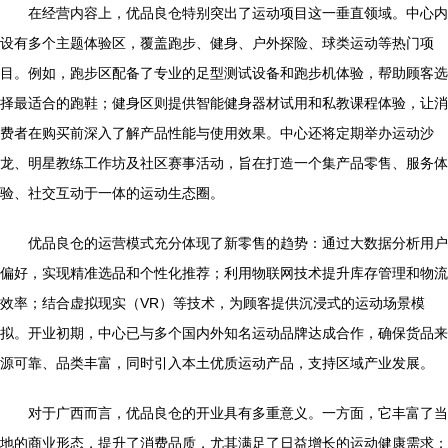
在经营内容上，优品良仓特别突出了运动项目这一垂直领域。中心内
设有多个主题体验区，覆盖跑步、健身、户外探险、球类运动等热门项
目。例如，跑步区配备了专业的足型测试设备和跑步机体验，帮助顾客选
择最适合的跑鞋；健身区则提供智能健身器材试用和私教课程体验，让消
费者在购买前深入了解产品性能与使用效果。中心还将定期举办运动沙
龙、明星教练工作坊及社区赛事活动，旨在打造一个集产品零售、服务体
验、社交互动于一体的运动生态圈。
优品良仓的运营模式充分体现了新零售的趋势：通过大数据分析用户
偏好，实现精准选品和个性化推荐；利用物联网技术提升库存管理和物流
效率；结合虚拟现实（VR）等技术，为顾客提供沉浸式的运动场景模
拟。开业初期，中心已与多个国内外知名运动品牌达成合作，确保货品来
源可靠、品类丰富，同时引入本土优质运动产品，支持区域产业发展。
对于广西而言，优品良仓的开业具有多重意义。一方面，它丰富了当
地的商业形态，提升了消费品质，尤其满足了日益增长的运动健康需求；